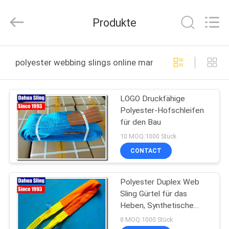
Knit
Co.,
Ltd..
Produkte
All
Rights
Reserved.
Developed
by
HAUS
ECER
polyester webbing slings online manufacture
PRODUKTE
LOGO Druckfähige
Polyester-Hofschleifen
ÜBER
für den Bau
UNS
10 MOQ:1000 Stück
CONTACT
FABRIK-
Polyester Duplex Web
AUSFLUG
Sling Gürtel für das
Heben, Synthetische
QUALITÄTSKONTROLLE
Faser Slings hohe
8 MOQ:1000 Stück