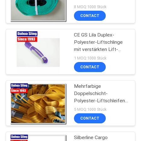
Augen
8 MOQ:1000 Stück
CONTACT
SITEMAP
CE GS Lila Duplex-
PRIVACY
Polyester-Liftschlinge
POLICY
mit verstärkten Lift-
Augen 1 Tonne
1 MOQ:1000 Stück
CONTACT
Mehrfarbige
Doppelschicht-
Polyester-Liftschleifen
mit Haken 75 mm Breite
5 MOQ:1000 Stück
CONTACT
Silberline Cargo