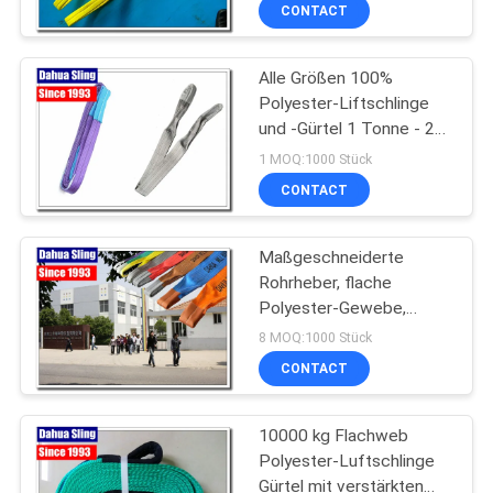
Festigkeit
CONTACT
TRETEN
Alle Größen 100%
SIE
Polyester-Liftschlinge
MIT
und -Gürtel 1 Tonne - 20
UNS
Tonnen AS1353-1997
1 MOQ:1000 Stück
IN
CONTACT
VERBINDUNG
Maßgeschneiderte
Rohrheber, flache
NACHRICHTEN
Polyester-Gewebe,
Säurebeständig.
8 MOQ:1000 Stück
FORDERN
CONTACT
SIE
10000 kg Flachweb
EIN
Polyester-Luftschlinge
ZITAT
Gürtel mit verstärkten