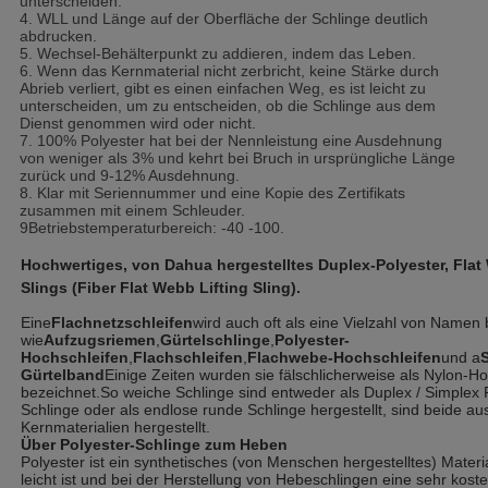
unterscheiden.
4. WLL und Länge auf der Oberfläche der Schlinge deutlich
abdrucken.
5. Wechsel-Behälterpunkt zu addieren, indem das Leben.
6. Wenn das Kernmaterial nicht zerbricht, keine Stärke durch
Abrieb verliert, gibt es einen einfachen Weg, es ist leicht zu
unterscheiden, um zu entscheiden, ob die Schlinge aus dem
Dienst genommen wird oder nicht.
7. 100% Polyester hat bei der Nennleistung eine Ausdehnung
von weniger als 3% und kehrt bei Bruch in ursprüngliche Länge
zurück und 9-12% Ausdehnung.
8. Klar mit Seriennummer und eine Kopie des Zertifikats
zusammen mit einem Schleuder.
9Betriebstemperaturbereich: -40 -100.
Hochwertiges, von Dahua hergestelltes Duplex-Polyester, Fla
Slings (Fiber Flat Webb Lifting Sling).
Eine
Flachnetzschleifen
wird auch oft als eine Vielzahl von Namen 
wie
Aufzugsriemen
,
Gürtelschlinge
,
Polyester-
Hochschleifen
,
Flachschleifen
,
Flachwebe-Hochschleifen
und a
S
Gürtelband
Einige Zeiten wurden sie fälschlicherweise als Nylon-H
bezeichnet.So weiche Schlinge sind entweder als Duplex / Simplex
Schlinge oder als endlose runde Schlinge hergestellt, sind beide a
Kernmaterialien hergestellt.
Über Polyester-Schlinge zum Heben
Polyester ist ein synthetisches (von Menschen hergestelltes) Materi
leicht ist und bei der Herstellung von Hebeschlingen eine sehr kost