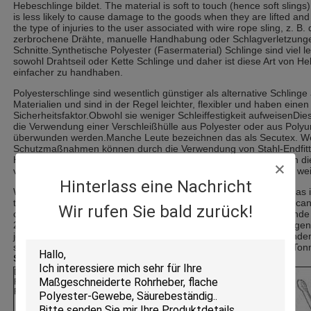
Hebeschlinge bildet. The material is soft to touch (hence soft slings
is less likely to cause damage to the goods when they are lifted and 
the type of injuries to the user associated with wire rope sling, z. B.
zerbrochene Drähte, manuelle Handhabung oder Schlagverletzung
Schnitte.Synthetische Polyester (Fasermaterial) Schlinge sind viel le
sowohl Drahtseil oder Kette Schlinge und daher ist diese Art von He
einfacher zu handhaben.
Polyesterschlinge sind wesentlich günstiger als alternative Schling
Materialien und sind in der Regel leichter, flexibler und haben eine
Sicherheitsfaktor.Obwohl sie weniger Schleiffestigkeit aufweisenDi
die Verwendung einer Verschleißhülle aus Polyester oder aus Polyu
überwunden werden.Manche Leute bezeichnen das als Secutex. We
Schutzmaßnahmen können durch die Verwendung von Stahl-Endfitti
Haken oder Master-Ringe und -Haken der Klasse 80) oder durch d
von Eckschutzmitteln angeboten werden.Wir helfen Ihnen gerne weit
Hinterlass eine Nachricht
We prefer to sell quality UK manufactured polyester lifting slings as 
they are better quality and from a manufacturing source that we can 
Wir rufen Sie bald zurück!
complete quality file and technical serviceWir haben Lagerbestände
2 Tonnen, 3 Tonnen, 4 Tonnen, 5 Tonnen usw.In vielen Lagerlängen
jedoch maßgeschneiderte Polyester-Hofschleifen für unsere Kunden
spezifische Anforderungen in sehr kurzer Vorlaufzeit bis zu 100 To
Slingkapazitäten und Farbcodes
Duplex-
Breite der
Geschätztes
Flachseilschlinge.
Webbings
Gewicht
Farbcode.
(g/m)