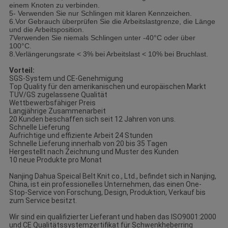
einem Knoten zu verbinden.
5- Verwenden Sie nur Schlingen mit klaren Kennzeichen.
6.Vor Gebrauch überprüfen Sie die Arbeitslastgrenze, die Länge
und die Arbeitsposition.
7Verwenden Sie niemals Schlingen unter -40°C oder über
100°C.
8.Verlängerungsrate < 3% bei Arbeitslast < 10% bei Bruchlast.
Vorteil:
SGS-System und CE-Genehmigung
Top Quality für den amerikanischen und europäischen Markt
TUV/GS zugelassene Qualität
Wettbewerbsfähiger Preis
Langjährige Zusammenarbeit
20 Kunden beschaffen sich seit 12 Jahren von uns.
Schnelle Lieferung
Aufrichtige und effiziente Arbeit 24 Stunden
Schnelle Lieferung innerhalb von 20 bis 35 Tagen
Hergestellt nach Zeichnung und Muster des Kunden
10 neue Produkte pro Monat
Nanjing Dahua Speical Belt Knit co., Ltd., befindet sich in Nanjing,
China, ist ein professionelles Unternehmen, das einen One-
Stop-Service von Forschung, Design, Produktion, Verkauf bis
zum Service besitzt.
Wir sind ein qualifizierter Lieferant und haben das ISO9001:2000
und CE Qualitätssystemzertifikat für Schwenkheberring