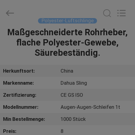
©
2017
-
2025
polyesterliftingslings.com.
Polyester-Luftschlinge
All
Rights
Reserved.
Maßgeschneiderte Rohrheber,
HAUS
Developed
by
flache Polyester-Gewebe,
ECER
PRODUKTE
Säurebeständig.
ÜBER
Herkunftsort:
China
UNS
Markenname:
Dahua Sling
Zertifizierung:
CE GS ISO
FABRIK-
Modellnummer:
Augen-Augen-Schleifen 1t
AUSFLUG
Min Bestellmenge:
1000 Stück
QUALITÄTSKONTROLLE
Preis:
8