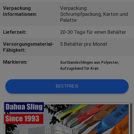
Verpackung
Verpackung:
TRETEN
Informationen:
Schrumpfpackung, Karton und
Palette
SIE
MIT
Lieferzeit:
20-30 Tage für einen Behälter
UNS
Versorgungsmaterial-
5 Behälter pro Monat
Fähigkeit:
IN
Markieren:
,
VERBINDUNG
Gurtbandschlingen aus Polyester
Aufzugsband für Kran
FORDERN
BESTPREIS
SIE
EIN
ZITAT
NACHRICHTEN