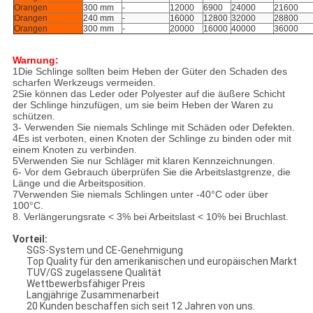
Orangen
300 mm
-
12000
6900
24000
21600
Orangen
240 mm
-
16000
12800
32000
28800
Orangen
300 mm
-
20000
16000
40000
36000
Warnung:
1Die Schlinge sollten beim Heben der Güter den Schaden des
scharfen Werkzeugs vermeiden.
2Sie können das Leder oder Polyester auf die äußere Schicht
der Schlinge hinzufügen, um sie beim Heben der Waren zu
schützen.
3- Verwenden Sie niemals Schlinge mit Schäden oder Defekten.
4Es ist verboten, einen Knoten der Schlinge zu binden oder mit
einem Knoten zu verbinden.
5Verwenden Sie nur Schläger mit klaren Kennzeichnungen.
6- Vor dem Gebrauch überprüfen Sie die Arbeitslastgrenze, die
Länge und die Arbeitsposition.
7Verwenden Sie niemals Schlingen unter -40°C oder über
100°C.
8. Verlängerungsrate < 3% bei Arbeitslast < 10% bei Bruchlast.
Vorteil:
SGS-System und CE-Genehmigung
Top Quality für den amerikanischen und europäischen Markt
TUV/GS zugelassene Qualität
Wettbewerbsfähiger Preis
Langjährige Zusammenarbeit
20 Kunden beschaffen sich seit 12 Jahren von uns.