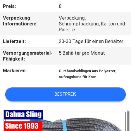
Preis:
8
TRETEN
Verpackung
Verpackung:
SIE
Informationen:
Schrumpfpackung, Karton und
Palette
MIT
UNS
Lieferzeit:
20-30 Tage für einen Behälter
IN
Versorgungsmaterial-
5 Behälter pro Monat
Fähigkeit:
VERBINDUNG
Markieren:
,
Gurtbandschlingen aus Polyester
Aufzugsband für Kran
NACHRICHTEN
BESTPREIS
FORDERN
SIE
EIN
ZITAT