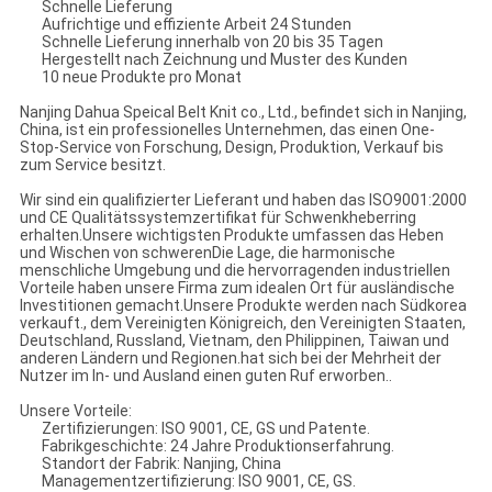
Schnelle Lieferung
Aufrichtige und effiziente Arbeit 24 Stunden
Schnelle Lieferung innerhalb von 20 bis 35 Tagen
Hergestellt nach Zeichnung und Muster des Kunden
10 neue Produkte pro Monat
Nanjing Dahua Speical Belt Knit co., Ltd., befindet sich in Nanjing,
China, ist ein professionelles Unternehmen, das einen One-
Stop-Service von Forschung, Design, Produktion, Verkauf bis
zum Service besitzt.
Wir sind ein qualifizierter Lieferant und haben das ISO9001:2000
und CE Qualitätssystemzertifikat für Schwenkheberring
erhalten.Unsere wichtigsten Produkte umfassen das Heben
und Wischen von schwerenDie Lage, die harmonische
menschliche Umgebung und die hervorragenden industriellen
Vorteile haben unsere Firma zum idealen Ort für ausländische
Investitionen gemacht.Unsere Produkte werden nach Südkorea
verkauft., dem Vereinigten Königreich, den Vereinigten Staaten,
Deutschland, Russland, Vietnam, den Philippinen, Taiwan und
anderen Ländern und Regionen.hat sich bei der Mehrheit der
Nutzer im In- und Ausland einen guten Ruf erworben..
Unsere Vorteile:
Zertifizierungen: ISO 9001, CE, GS und Patente.
Fabrikgeschichte: 24 Jahre Produktionserfahrung.
Standort der Fabrik: Nanjing, China
Managementzertifizierung: ISO 9001, CE, GS.