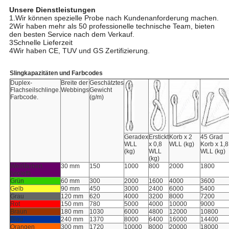
Unsere Dienstleistungen
1.Wir können spezielle Probe nach Kundenanforderung machen.
2Wir haben mehr als 50 professionelle technische Team, bieten
den besten Service nach dem Verkauf.
3Schnelle Lieferzeit
4Wir haben CE, TUV und GS Zertifizierung.
Slingkapazitäten und Farbcodes
Duplex-
Breite der
Geschätztes
Flachseilschlinge.
Webbings
Gewicht
Farbcode.
(g/m)
Geradex
Erstickt
Korb x 2
45 Grad
WLL
x 0,8
WLL (kg)
Korb x 1,8
(kg)
WLL
WLL (kg)
(kg)
Weißfarben
30 mm
150
1000
800
2000
1800
(violett)
Grün
60 mm
300
2000
1600
4000
3600
Gelb
90 mm
450
3000
2400
6000
5400
Grau
120 mm
620
4000
3200
8000
7200
Rot
150 mm
780
5000
4000
10000
9000
Braun
180 mm
1030
6000
4800
12000
10800
Blau
240 mm
1370
8000
6400
16000
14400
Orangen
300 mm
1720
10000
8000
20000
18000