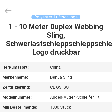
Copyright
©
2017
-
2025
Polyester-Luftschlinge
Nanjing
Dahua
Special
1 - 10 Meter Duplex Webbing
HAUS
Belt
Knit
Sling,
Co.,
Ltd..
All
PRODUKTE
Schwerlastschleppschleppschl
Rights
Reserved.
Developed
Logo druckbar
by
ECER
ÜBER
UNS
Herkunftsort:
China
Markenname:
Dahua Sling
FABRIK-
Zertifizierung:
CE GS ISO
AUSFLUG
Modellnummer:
Augen-Augen-Schleifen 1t
QUALITÄTSKONTROLLE
Min Bestellmenge:
1000 Stück