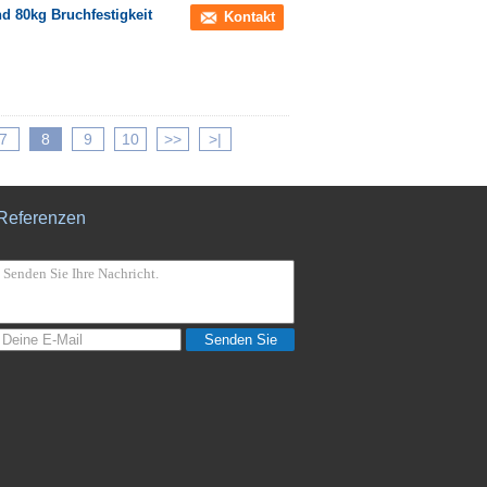
d 80kg Bruchfestigkeit
Kontakt
7
8
9
10
>>
>|
Referenzen
Senden Sie