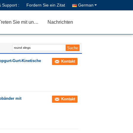
& Support :
Fordern Sie ein Zitat
German
Treten Sie mit uns in Verbindung
Nachrichten
pgurt-Gurt-Kinetische
Kontakt
pbänder mit
Kontakt