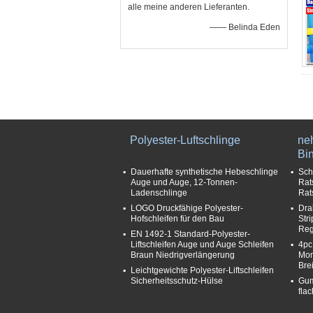
alle meine anderen Lieferanten.
—— Belinda Eden
Polyester-Luftschlinge
ne
Bi
Dauerhafte synthetische Hebeschlinge
Sch
Auge und Auge, 12-Tonnen-
Rat
Ladenschlinge
Rat
LOGO Druckfähige Polyester-
Dra
Hofschleifen für den Bau
Str
Reg
EN 1492-1 Standard-Polyester-
Liftschleifen Auge und Auge Schleifen
4pc
Braun Niedrigverlängerung
Mon
Bre
Leichtgewichte Polyester-Liftschleifen
Sicherheitsschutz-Hülse
Gum
fla