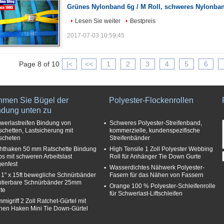
Grünes Nylonband 6g / M Roll, schweres Nylonban
Lesen Sie weiter
Bestpreis
2017-07-03 10:59:45
Page 8 of 10
|<
<<
1
2
3
4
5
6
hmen Sie Bügel der
Polyester-Flockenrollen
ndung unten zu
werlastreifen Bindung von
Schweres Polyester-Streifenband,
schetten, Lastsicherung mit
kommerzielle, kundenspezifische
scheten
Streifenbänder
hthaken 50 mm Ratschette Bindung
High Tensile 1 Zoll Polyester Webbing
ips mit schweren Arbeitslast
Roll für Anhänger Tie Down Gurte
enfest
Wasserdichtes Nähwerk Polyester-
 1" x 15ft bewegliche Schnürbänder
Fasern für das Nähen von Fassern
tierbare Schnürbänder 25mm
Orange 100 % Polyester-Schleifenrolle
ite
für Schwerlast-Liftschleifen
migriff 2 Zoll Ratchet-Gürtel mit
chen Haken Mini Tie Down-Gürtel