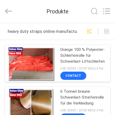
Belt
Knit
Co.,
Produkte
Ltd..
All
Rights
Reserved.
HAUS
Developed
by
heavy duty straps online manufacture
ECER
PRODUKTE
Orange 100 % Polyester-
Schleifenrolle für
ÜBER
Schwerlast-Liftschleifen
UNS
USD 30000 / 20'GP MOQ:3 Paletten (ca. 5000 Meter)
CONTACT
FABRIK-
6 Tonnen braune
AUSFLUG
Schwerlast-Streifenrolle
für die Verkleidung
QUALITÄTSKONTROLLE
USD 30000 / 20'GP MOQ:3 Paletten (ca. 5000 Meter)