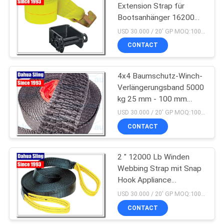
Extension Strap für
Bootsanhänger 16200
Bruchfestigkeit
USD 30.000 / 20' GP MOQ:1000 Stück
CONTACT
4x4 Baumschutz-Winch-
Verlängerungsband 5000
kg 25 mm - 100 mm
Breite
USD 30.000 / 20' GP MOQ:1000 Stück
CONTACT
2 " 12000 Lb Winden
Webbing Strap mit Snap
Hook Appliance
Bewegung Strips
USD 30.000 / 20' GP MOQ:1000 Stück
CONTACT