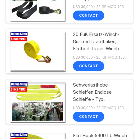
Schwerlast-Schleppseil
USD 30,000 / 20'GP MOQ:1000 Stück
für Notfälle 3 "x 20"
CONTACT
SITEMAP
20 Fuß Ersatz-Winch-
PRIVACY
Gurt mit Drahthaken,
POLICY
Flatbed Trailer-Winch-
Gurt
USD 30.000 / 20' GP MOQ:1000 Stück
CONTACT
Schwerlasthebe-
Schleifen Endlose
Schleife - Typ
Bootshebe-Gürtel Glatte
USD 30,000 / 20'GP MOQ:1000 Stück
Fläche
CONTACT
Flat Hook 5400 Lb Winch