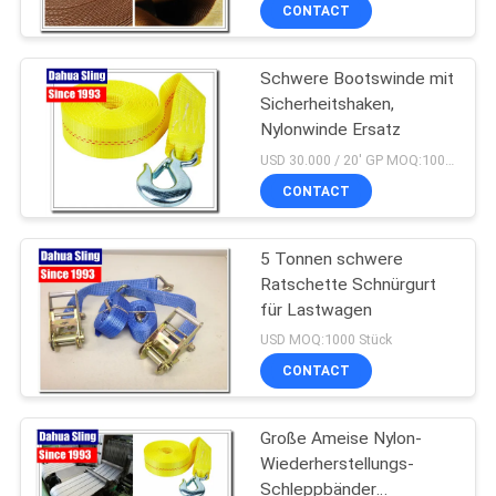
CONTACT
TRETEN
Schwere Bootswinde mit
SIE
Sicherheitshaken,
MIT
Nylonwinde Ersatz
UNS
USD 30.000 / 20' GP MOQ:1000 Stück
IN
CONTACT
VERBINDUNG
5 Tonnen schwere
Ratschette Schnürgurt
NACHRICHTEN
für Lastwagen
USD MOQ:1000 Stück
FORDERN
CONTACT
SIE
Große Ameise Nylon-
EIN
Wiederherstellungs-
ZITAT
Schleppbänder