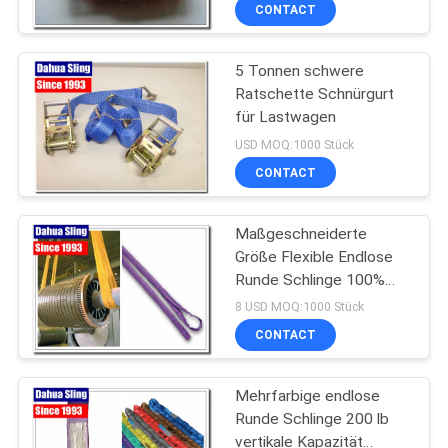
CONTACT
TRETEN
5 Tonnen schwere
SIE
Ratschette Schnürgurt
MIT
für Lastwagen
UNS
USD MOQ:1000 Stück
IN
CONTACT
VERBINDUNG
Maßgeschneiderte
Größe Flexible Endlose
NACHRICHTEN
Runde Schlinge 100%
Polyester für Stahlnetz
8 USD MOQ:1000 Stück
FORDERN
CONTACT
SIE
Mehrfarbige endlose
EIN
Runde Schlinge 200 lb
ZITAT
vertikale Kapazität