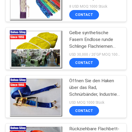
Abrasionsbeständig
8 USD MOQ:1000 Stück
CONTACT
SITEMAP
Gelbe synthetische
PRIVACY
Fasern Endlose runde
POLICY
Schlinge Flachriemen
3000kg En1492-2
USD 30,000 / 20'GP MOQ:1000 Stück
CONTACT
Öffnen Sie den Haken
über das Rad,
Schnürbänder, Industrie-
Ratchet-Bänder 3325
USD MOQ:1000 Stück
Pfund.
CONTACT
Rückziehbare Flachbett-