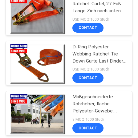
Ratchet-Gürtel, 27 Fuß
Länge Zieh nach unten
Ratchet-Gürtel
USD MOQ:1000 Stück
CONTACT
D-Ring Polyester
Webbing Ratchet Tie
Down Gurte Last Binder
Doppel J Haken
USD MOQ:1000 Stück
CONTACT
Maßgeschneiderte
Rohrheber, flache
Polyester-Gewebe,
Säurebeständig.
8 MOQ:1000 Stück
CONTACT