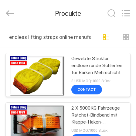
Knit
Co.,
Ltd..
Produkte
All
Rights
Reserved.
Developed
by
HAUS
ECER
endless lifting straps online manufacture
PRODUKTE
Gewebte Struktur
endlose runde Schleifen
ÜBER
für Barken Mehrschicht
UNS
niedrige Dehnung
8 USD MOQ:1000 Stück
CONTACT
FABRIK-
2 X 5000KG Fahrzeuge
AUSFLUG
Ratchet-Bindband mit
Klappe-Haken-
QUALITÄTSKONTROLLE
Endbefestigungen
USD MOQ:1000 Stück