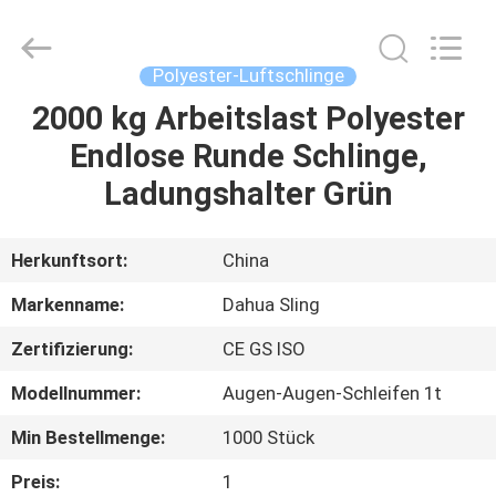
Copyright
©
2017
-
2025
Polyester-Luftschlinge
Nanjing
Dahua
Special
2000 kg Arbeitslast Polyester
HAUS
Belt
Knit
Endlose Runde Schlinge,
Co.,
Ltd..
All
PRODUKTE
Ladungshalter Grün
Rights
Reserved.
Developed
by
ECER
ÜBER
Herkunftsort:
China
UNS
Markenname:
Dahua Sling
Zertifizierung:
CE GS ISO
FABRIK-
Modellnummer:
Augen-Augen-Schleifen 1t
AUSFLUG
Min Bestellmenge:
1000 Stück
QUALITÄTSKONTROLLE
Preis:
1