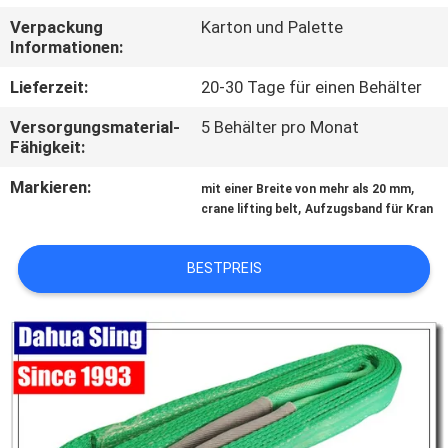
Verpackung
Karton und Palette
TRETEN
Informationen:
SIE
Lieferzeit:
20-30 Tage für einen Behälter
MIT
Versorgungsmaterial-
5 Behälter pro Monat
UNS
Fähigkeit:
IN
Markieren:
,
mit einer Breite von mehr als 20 mm
,
VERBINDUNG
crane lifting belt
Aufzugsband für Kran
BESTPREIS
NACHRICHTEN
FORDERN
SIE
EIN
ZITAT