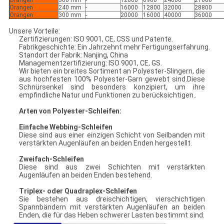
Orangen
300 mm
-
12000
6900
24000
21600
Orangen
240 mm
-
16000
12800
32000
28800
Orangen
300 mm
-
20000
16000
40000
36000
Unsere Vorteile:
Zertifizierungen: ISO 9001, CE, CSS und Patente.
Fabrikgeschichte: Ein Jahrzehnt mehr Fertigungserfahrung.
Standort der Fabrik: Nanjing, China
Managementzertifizierung: ISO 9001, CE, GS.
Wir bieten ein breites Sortiment an Polyester-Slingern, die
aus hochfesten 100% Polyester-Garn gewebt sind.Diese
Schnürsenkel sind besonders konzipiert, um ihre
empfindliche Natur und Funktionen zu berücksichtigen..
Arten von Polyester-Schleifen:
Einfache Webbing-Schleifen
Diese sind aus einer einzigen Schicht von Seilbanden mit
verstärkten Augenläufen an beiden Enden hergestellt.
Zweifach-Schleifen
Diese sind aus zwei Schichten mit verstärkten
Augenläufen an beiden Enden bestehend.
Triplex- oder Quadraplex-Schleifen
Sie bestehen aus dreischichtigen, vierschichtigen
Spannbändern mit verstärkten Augenläufen an beiden
Enden, die für das Heben schwerer Lasten bestimmt sind.