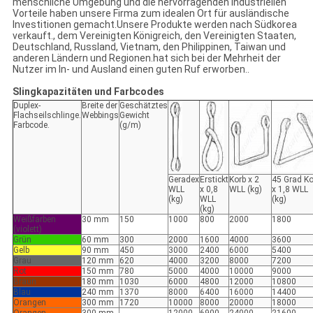
menschliche Umgebung und die hervorragenden industriellen
Vorteile haben unsere Firma zum idealen Ort für ausländische
Investitionen gemacht.Unsere Produkte werden nach Südkorea
verkauft., dem Vereinigten Königreich, den Vereinigten Staaten,
Deutschland, Russland, Vietnam, den Philippinen, Taiwan und
anderen Ländern und Regionen.hat sich bei der Mehrheit der
Nutzer im In- und Ausland einen guten Ruf erworben..
Slingkapazitäten und Farbcodes
Duplex-
Breite der
Geschätztes
Flachseilschlinge.
Webbings
Gewicht
Farbcode.
(g/m)
Geradex
Erstickt
Korb x 2
45 Grad Ko
WLL
x 0,8
WLL (kg)
x 1,8 WLL
(kg)
WLL
(kg)
(kg)
Weißfarben
30 mm
150
1000
800
2000
1800
(violett)
Grün
60 mm
300
2000
1600
4000
3600
Gelb
90 mm
450
3000
2400
6000
5400
Grau
120 mm
620
4000
3200
8000
7200
Rot
150 mm
780
5000
4000
10000
9000
Braun
180 mm
1030
6000
4800
12000
10800
Blau
240 mm
1370
8000
6400
16000
14400
Orangen
300 mm
1720
10000
8000
20000
18000