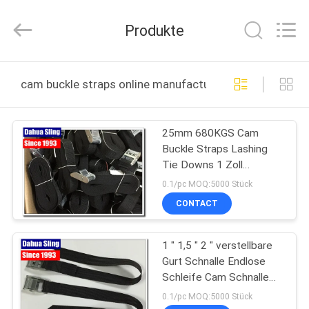
Knit
Co.,
Ltd..
Produkte
All
Rights
Reserved.
Developed
by
HAUS
ECER
cam buckle straps online manufacture
PRODUKTE
25mm 680KGS Cam
Buckle Straps Lashing
ÜBER
Tie Downs 1 Zoll
UNS
Verschleißfestigkeit
0.1/pc MOQ:5000 Stück
CONTACT
FABRIK-
1 " 1,5 " 2 " verstellbare
AUSFLUG
Gurt Schnalle Endlose
Schleife Cam Schnalle
QUALITÄTSKONTROLLE
Gurt
0.1/pc MOQ:5000 Stück