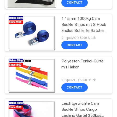
CONTACT
TRETEN
1 " 5mm 1000kg Cam
SIE
Buckle Strips mit S Hook
MIT
Endlos Schleife Ratchet
UNS
Strap
0.1/pc MOQ:5000 Stück
IN
CONTACT
VERBINDUNG
Polyester-Fenkel-Gürtel
mit Haken
NACHRICHTEN
0.1/pc MOQ:5000 Stück
FORDERN
CONTACT
SIE
Leichtgewichte Cam
EIN
Buckle Strips Cargo
ZITAT
Lashing Gürtel 350kgs