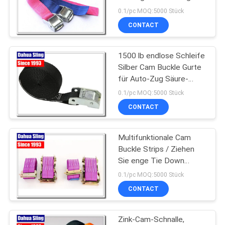
Brechfestigkeit
0.1/pc MOQ:5000 Stück
CONTACT
SITEMAP
1500 lb endlose Schleife
PRIVACY
Silber Cam Buckle Gurte
POLICY
für Auto-Zug Säure-
Widerstand
0.1/pc MOQ:5000 Stück
CONTACT
Multifunktionale Cam
Buckle Strips / Ziehen
Sie enge Tie Down
Strips mit E-Track-
0.1/pc MOQ:5000 Stück
Fittings
CONTACT
Zink-Cam-Schnalle,