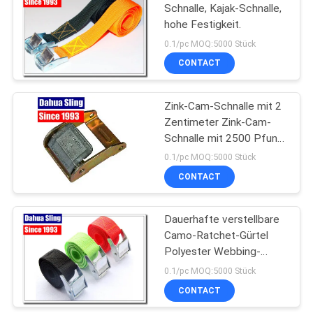
Schnalle, Kajak-Schnalle,
hohe Festigkeit.
0.1/pc MOQ:5000 Stück
CONTACT
Zink-Cam-Schnalle mit 2
Zentimeter Zink-Cam-
Schnalle mit 2500 Pfund
Bruchfestigkeit.
0.1/pc MOQ:5000 Stück
CONTACT
Dauerhafte verstellbare
Camo-Ratchet-Gürtel
Polyester Webbing-
Gürtel Hitzebeständigkeit
0.1/pc MOQ:5000 Stück
CONTACT