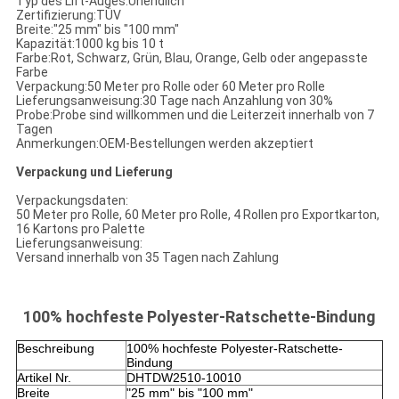
Typ des Lift-Auges:
Unendlich
Zertifizierung:
TÜV
Breite:
"25 mm" bis "100 mm"
Kapazität:
1000 kg bis 10 t
Farbe:
Rot, Schwarz, Grün, Blau, Orange, Gelb oder angepasste
Farbe
Verpackung:
50 Meter pro Rolle oder 60 Meter pro Rolle
Lieferungsanweisung:
30 Tage nach Anzahlung von 30%
Probe:
Probe sind willkommen und die Leiterzeit innerhalb von 7
Tagen
Anmerkungen:
OEM-Bestellungen werden akzeptiert
Verpackung und Lieferung
Verpackungsdaten:
50 Meter pro Rolle, 60 Meter pro Rolle, 4 Rollen pro Exportkarton,
16 Kartons pro Palette
Lieferungsanweisung:
Versand innerhalb von 35 Tagen nach Zahlung
100% hochfeste Polyester-Ratschette-Bindung
Beschreibung
100% hochfeste Polyester-Ratschette-
Bindung
Artikel Nr.
DHTDW2510-10010
Breite
"25 mm" bis "100 mm"