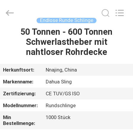
Fournisseur.
Copyright
©
2017
-
Endlose Runde Schlinge
2025
Nanjing
Dahua
50 Tonnen - 600 Tonnen
HAUS
Special
Belt
Schwerlastheber mit
Knit
Co.,
Ltd..
PRODUKTE
nahtloser Rohrdecke
All
Rights
Reserved.
Developed
by
ÜBER
Herkunftsort:
Nnajing, China
ECER
UNS
Markenname:
Dahua Sling
Zertifizierung:
CE TUV/GS ISO
FABRIK-
Modellnummer:
Rundschlinge
AUSFLUG
Min
1000 Stück
Bestellmenge:
QUALITÄTSKONTROLLE