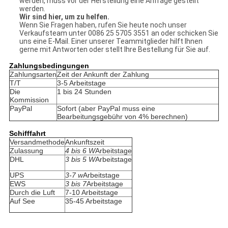
werden, muss vor der Herstellung eine Anfrage gestellt
werden.
Wir sind hier, um zu helfen.
Wenn Sie Fragen haben, rufen Sie heute noch unser
Verkaufsteam unter 0086 25 5705 3551 an oder schicken Sie
uns eine E-Mail. Einer unserer Teammitglieder hilft Ihnen
gerne mit Antworten oder stellt Ihre Bestellung für Sie auf.
Zahlungsbedingungen
Zahlungsarten
Zeit der Ankunft der Zahlung
T/T
3-5 Arbeitstage
Die
1 bis 24 Stunden
Kommission
PayPal
Sofort (aber PayPal muss eine
Bearbeitungsgebühr von 4% berechnen)
Schifffahrt
Versandmethode
Ankunftszeit
Zulassung
4 bis 6 W
Arbeitstage
DHL
3 bis 5 W
Arbeitstage
UPS
3-7 w
Arbeitstage
EWS
3 bis 7
Arbeitstage
Durch die Luft
7-10 Arbeitstage
Auf See
35-45 Arbeitstage