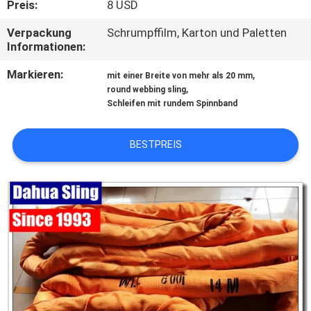
Preis:
8 USD
TRETEN
Verpackung
Schrumpffilm, Karton und Paletten
Informationen:
SIE
MIT
Markieren:
,
mit einer Breite von mehr als 20 mm
,
round webbing sling
UNS
Schleifen mit rundem Spinnband
IN
VERBINDUNG
BESTPREIS
NACHRICHTEN
FORDERN
SIE
EIN
ZITAT