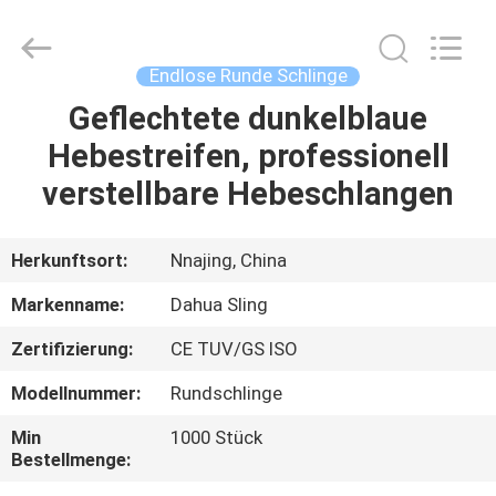
Knit
Co.,
Ltd..
All
Rights
Endlose Runde Schlinge
Reserved.
Developed
Geflechtete dunkelblaue
HAUS
by
ECER
Hebestreifen, professionell
PRODUKTE
verstellbare Hebeschlangen
ÜBER
Herkunftsort:
Nnajing, China
UNS
Markenname:
Dahua Sling
Zertifizierung:
CE TUV/GS ISO
FABRIK-
Modellnummer:
Rundschlinge
AUSFLUG
Min
1000 Stück
Bestellmenge:
QUALITÄTSKONTROLLE