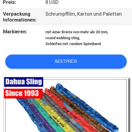
Preis:
8 USD
TRETEN
Verpackung
Schrumpffilm, Karton und Paletten
Informationen:
SIE
MIT
Markieren:
,
mit einer Breite von mehr als 20 mm
,
round webbing sling
UNS
Schleifen mit rundem Spinnband
IN
VERBINDUNG
BESTPREIS
NACHRICHTEN
FORDERN
SIE
EIN
ZITAT