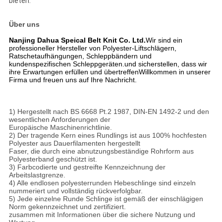
bieten.
Über uns
Nanjing Dahua Speical Belt Knit Co. Ltd.
Wir sind ein
professioneller Hersteller von Polyester-Liftschlägern,
Ratschetaufhängungen, Schleppbändern und
kundenspezifischen Schleppgeräten.und sicherstellen, dass wir
ihre Erwartungen erfüllen und übertreffenWillkommen in unserer
Firma und freuen uns auf Ihre Nachricht.
1) Hergestellt nach BS 6668 Pt.2 1987, DIN-EN 1492-2 und den
wesentlichen Anforderungen der
Europäische Maschinenrichtlinie.
2) Der tragende Kern eines Rundlings ist aus 100% hochfesten
Polyester aus Dauerfilamenten hergestellt
Faser, die durch eine abnutzungsbeständige Rohrform aus
Polyesterband geschützt ist.
3) Farbcodierte und gestreifte Kennzeichnung der
Arbeitslastgrenze.
4) Alle endlosen polyesterrunden Hebeschlinge sind einzeln
nummeriert und vollständig rückverfolgbar.
5) Jede einzelne Runde Schlinge ist gemäß der einschlägigen
Norm gekennzeichnet und zertifiziert.
zusammen mit Informationen über die sichere Nutzung und